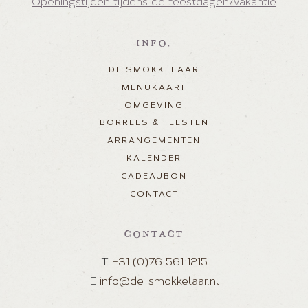
Openingstijden tijdens de feestdagen/vakantie
INFO.
DE SMOKKELAAR
MENUKAART
OMGEVING
BORRELS & FEESTEN
ARRANGEMENTEN
KALENDER
CADEAUBON
CONTACT
CONTACT
T
+31 (0)76 561 1215
E
info@de-smokkelaar.nl